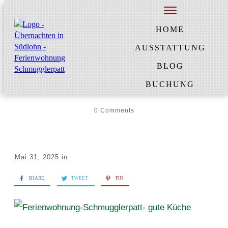
by
Heidi Gevers
HOME
Ferienwohnung-
AUSSTATTUNG
Schmugglerpatt- gute
BLOG
Küche
BUCHUNG
0
Comments
Mai 31, 2025
in
SHARE
TWEET
PIN